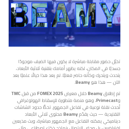
تخيّل حضور مقابلة مباشرة لا يكون فيها الضيف موجودًا
جسديًا في المكان، لكنه يظهر أمامك بتقنية ثلاثية الأبعاد،
يتحدث ويتحرك وكأنه حاضر فعليًا. لم يعد هذا خيالًا علميًا بعد
الآن — هذا هو
Beamy
.
تم إطلاق
Beamy
خلال معرض
FOMEX 2025
من قبل
TMC
و
Primecast
، وهو منصة متطورة للإسقاط الهولوغرافي
تُحدث نقلة نوعية في تفاعل الجمهور. تخطَّ حدود الشاشات
التقليدية — حيث يقدّم
Beamy
محتوى ثلاثي الأبعاد
ديناميكي يمكنه التفاعل مع الجمهور مباشرة، وبث مذيعين
افتراضيين، بل وحتى الاتصال بنماذج ذكاء اصطناعي مثل