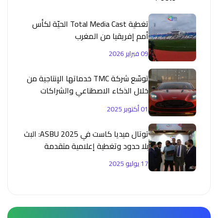
تغطية Total Media Cast الحيّة لكأس
أمم إفريقيا من المغرب
09 فبراير 2026
توسّع شركة TMC خدماتها الإنتاجية من
خلال الذكاء الاصطناعي والشراكات
الاستراتيجية
01 أكتوبر 2025
توتال ميديا كاست في ASBU 2025: البث
بلا حدود وتغطية إعلامية متقدمة
17 يوليو 2025