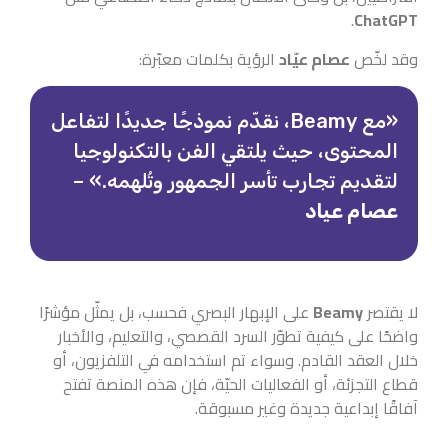
.
ChatGPT
وقد لخّص
عصام عيّاد
الرؤية بكلمات معبّرة:
«مع Beamy، نقدّم نموذجًا جديدًا لتفاعل
المحتوى، حيث يلتقي الفن بالتكنولوجيا
لتقديم تجارب تأسر الجمهور وتُلهمه.» –
عصام عياد
لا يقتصر
Beamy
على الإبهار البصري فحسب، بل يمثّل مؤشرًا
واضحًا على كيفية تطوّر السرد القصصي، والتعليم، والأخبار
خلال العقد القادم. وسواء تم استخدامه في التلفزيون، أو
قطاع التجزئة، أو الفعاليات الحيّة، فإن هذه المنصة تفتح
آفاقًا إبداعية جديدة وغير مسبوقة.