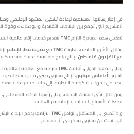
في إطار رسالتها المستمرة لإعادة تشكيل المشهد الإعلامي وص
المشاريع التي تجمع بين الإنتاجات التقليدية والبودكاست وقوة 
تعكس هذه المبادرة التزام
TMC
بتقديم خدمات إنتاج عالمية المس
وخلال الأشهر الماضية، تعاونت
TMC
مع
مدينة قطر للإعلام
لإنت
مع
تلفزيون فلسطين
لإنتاج برامج موسيقية جديدة وفيديو كليبات ت
وعلى الصعيد الدولي، أقامت
TMC
شراكة مع العلامة العالمية ال
البحرين
أداماس موتورز
، لإنتاج محتوى بصري فاخر يسلّط الضوء 
لعدد من الجهات الحكومية القطرية، إلى جانب مجموعة واسعة 
ومن خلال تبنّي التقنيات الحديثة، وعلى رأسها الذكاء الاصطناعي، تع
تطلعات الأسواق المحلية والإقليمية والعالمية.
وإذ تتطلع إلى المستقبل، تواصل
TMC
التزامها بدمج الإبداع الب
التي تبحث عن محتوى مبتكر ذي أثر مستدام.