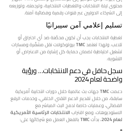
محتوى ليلة الانتخابات والتغطيات الانتخابية، وترجمته، وتوزيعه
إلى الشركاء الدوليين عبر قنوات رقمية وفضائية آمنة.
تسليم إعلامي آمن سيبرانيًا
تغطية الانتخابات يجب أن تكون محصّنة ضد أي اختراق أو
تلاعب. ولهذا تعتمد
TMC
بروتوكولات نقل مشفّرة ومسارات
تشغيل احتياطية لضمان حماية كل إشارة من الاعتراض أو
التشويه.
سجل حافل في دعم الانتخابات… ورؤية
واضحة لعام 2024
دعمت
TMC
جهات بث عالمية خلال دورات انتخابية أمريكية
سابقة، من خلال تقديم الدعم التقني الخلفي، وخدمات الرفع
الفضائي، وعمليات خاصة لدمج البث المباشر مع
الاستوديوهات. ومع اقتراب
الانتخابات الرئاسية الأمريكية
لعام 2024
، بدأت
TMC
بالفعل العمل مع شركائها على: