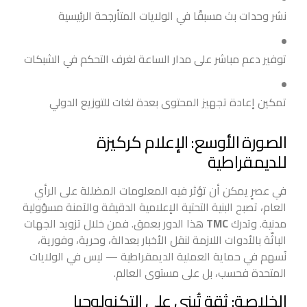
نشر وحدات بث مسبقًا في الولايات المتأرجحة الرئيسية
توفير دعم مباشر على مدار الساعة لغرف التحكم في الشبكات
تمكين إعادة تجهيز المحتوى بعدة لغات للتوزيع الدولي
الصورة الأوسع: الإعلام كركيزة
للديمقراطية
في عصرٍ يمكن أن تؤثر فيه المعلومات المضللة على الرأي
العام، تصبح البنية التحتية الإعلامية الدقيقة والآمنة مسؤولية
مدنية. وتدرك
TMC
هذا الدور بعمق. فمن خلال تزويد الجهات
الباثّة بالأدوات اللازمة لنقل الأخبار بعدالة، وحرية، وفورية،
نُسهم في حماية العملية الديمقراطية — ليس في الولايات
المتحدة فحسب، بل على مستوى العالم.
الخلاصة: ثقة تُبنى على التكنولوجيا