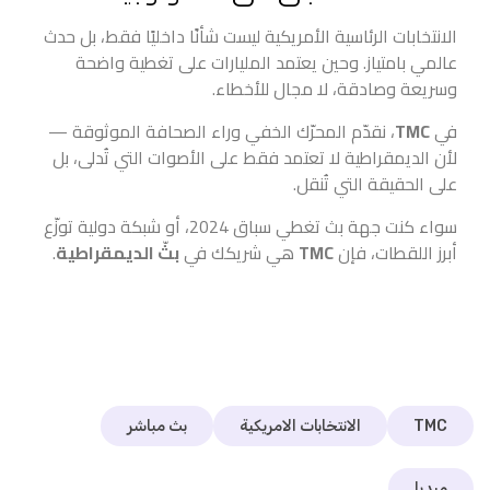
الانتخابات الرئاسية الأمريكية ليست شأنًا داخليًا فقط، بل حدث
عالمي بامتياز. وحين يعتمد المليارات على تغطية واضحة
وسريعة وصادقة، لا مجال للأخطاء.
في
TMC
، نقدّم المحرّك الخفي وراء الصحافة الموثوقة —
لأن الديمقراطية لا تعتمد فقط على الأصوات التي تُدلى، بل
على الحقيقة التي تُنقل.
سواء كنت جهة بث تغطي سباق 2024، أو شبكة دولية توزّع
أبرز اللقطات، فإن
TMC
هي شريكك في
بثّ الديمقراطية
.
TMC
الانتخابات الامريكية
بث مباشر
ميديا