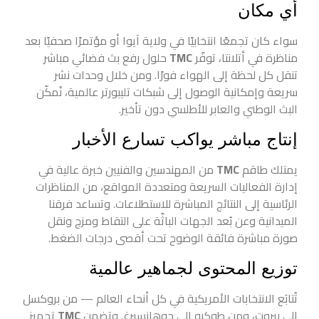
أي مكان
سواء كان تجمعًا انتخابيًا في ولاية آيوا أو مؤتمرًا صحفيًا بعد
مناظرة في أتلانتا، توفّر
TMC
حلول رفع بث فضائي مباشر
تنقل كل لحظة إلى الهواء فورًا. ومن خلال وحدات نشر
سريعة وإمكانية الوصول إلى شبكات تليبورتر عالمية، نُمكّن
البث الوطني والعابر للأطلسي دون تأخير.
إنتاج مباشر يواكب تسارع الأخبار
يمتلك طاقم
TMC
من المهندسين والفنيين خبرة عالية في
إدارة الفعاليات السريعة ومتعددة المواقع، من المناظرات
الرئاسية إلى النتائج المباشرة للاستطلاعات. وتساعد فرقنا
الميدانية وعن بُعد الجهات الباثّة على التقاط ومزج ونقل
صورة مباشرة فائقة الوضوح تحت أقصى درجات الضغط.
توزيع المحتوى لجماهير عالمية
تُتابَع الانتخابات الأمريكية في كل أنحاء العالم — من بروكسل
إلى بيروت، ومن طوكيو إلى جوهانسبرغ. وتضمن
TMC
تجهيز